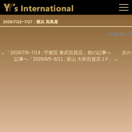
togg
navi
2026/7/22~7/27 : 横浜 高島屋
2026-05-13
←「
2026/7/9~7/14 : 宇都宮 東武百貨店
」前の記事へ 次の
記事へ「
2026/8/5~8/11 : 富山 大和百貨店１F
」→