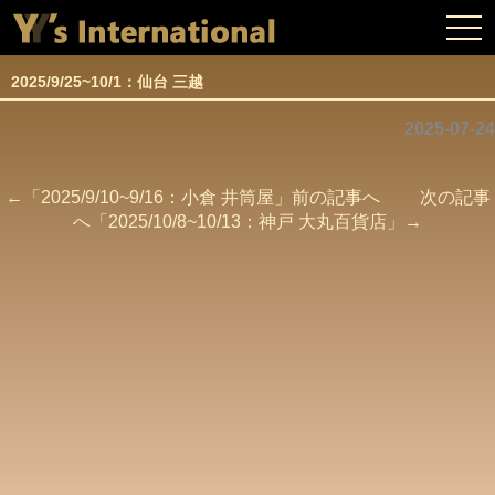
togg
navi
2025/9/25~10/1：仙台 三越
2025-07-24
←「
2025/9/10~9/16：小倉 井筒屋
」前の記事へ 次の記事
へ「
2025/10/8~10/13：神戸 大丸百貨店
」→